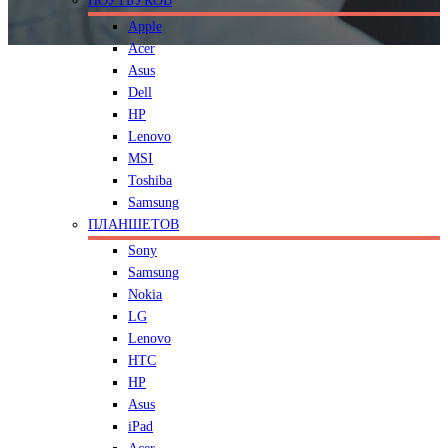
НОУТБУКОВ
Apple
Acer
Asus
Dell
HP
Lenovo
MSI
Toshiba
Samsung
ПЛАНШЕТОВ
Sony
Samsung
Nokia
LG
Lenovo
HTC
HP
Asus
iPad