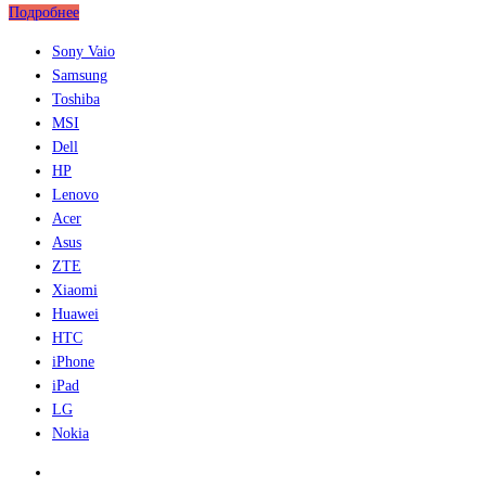
Подробнее
Sony Vaio
Samsung
Toshiba
MSI
Dell
HP
Lenovo
Acer
Asus
ZTE
Xiaomi
Huawei
HTC
iPhone
iPad
LG
Nokia