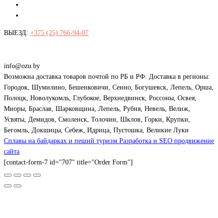
ВЫЕЗД:
+375 (25) 766-94-07
Витебск, Гагарина 107А
Витебск, Юг-7
Пн - Пт: с 10.00 - 18.00
Суббота: с 10.00 - 16.00
info@ozu.by
Возможна доставка товаров почтой по РБ и РФ. Доставка в регионы:
Городок, Шумилино, Бешенковичи, Сенно, Богушевск, Лепель, Орша,
Полоцк, Новолукомль, Глубокое, Верхнедвинск, Россоны, Освея,
Миоры, Браслав, Шарковщина, Лепель, Рубня, Невель, Велиж,
Усвяты, Демидов, Смоленск, Толочин, Шклов, Горки, Крупки,
Бегомль, Докшицы, Себеж, Идрица, Пустошка, Великие Луки
Сплавы на байдарках и пеший туризм
Разработка и SEO продвижение
сайта
[contact-form-7 id="707" title="Order Form"]