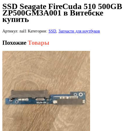
SSD Seagate FireCuda 510 500GB
ZP500GM3A001 в Витебске
купить
Артикул:
nal1
Категории:
SSD
,
Запчасти для ноутбуков
Похожие
Товары