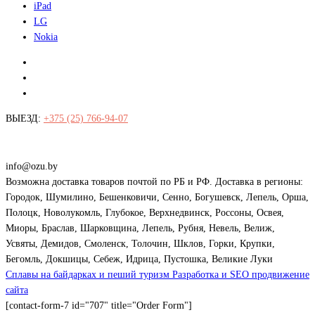
iPad
LG
Nokia
ВЫЕЗД:
+375 (25) 766-94-07
Витебск, Гагарина 107А
Витебск, Юг-7
Пн - Пт: с 10.00 - 18.00
Суббота: с 10.00 - 16.00
info@ozu.by
Возможна доставка товаров почтой по РБ и РФ. Доставка в регионы:
Городок, Шумилино, Бешенковичи, Сенно, Богушевск, Лепель, Орша,
Полоцк, Новолукомль, Глубокое, Верхнедвинск, Россоны, Освея,
Миоры, Браслав, Шарковщина, Лепель, Рубня, Невель, Велиж,
Усвяты, Демидов, Смоленск, Толочин, Шклов, Горки, Крупки,
Бегомль, Докшицы, Себеж, Идрица, Пустошка, Великие Луки
Сплавы на байдарках и пеший туризм
Разработка и SEO продвижение
сайта
[contact-form-7 id="707" title="Order Form"]