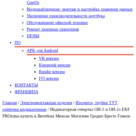
CentOs
Видеонаблюдение: монтаж и настройка хранения данных
Увеличение производительности ноутбука
Обслуживание офисной техники
Ремонт лазерных принтеров
ЦЕНЫ
ПО
APK для Android
VK версии
Kinopoisk версии
Rutube версии
IVI версии
КОНТАКТЫ
ФРАНШИЗА
Главная
/
Электромонтажные изделия
/
Изолента, трубки ТУТ,
отвёртки индикаторные
/
Индикаторная отвертка ОИ-1 и ОИ-2э EKF
PROxima купить в Витебске Минске Могилеве Гродно Бресте Гомеле