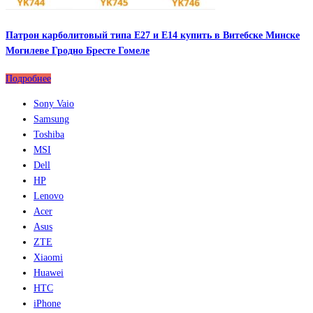
Патрон карболитовый типа Е27 и Е14 купить в Витебске Минске
Могилеве Гродно Бресте Гомеле
Подробнее
Sony Vaio
Samsung
Toshiba
MSI
Dell
HP
Lenovo
Acer
Asus
ZTE
Xiaomi
Huawei
HTC
iPhone