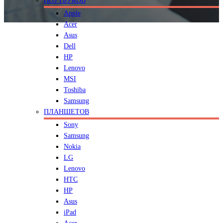
НОУТБУКОВ
Apple
Acer
Asus
Dell
HP
Lenovo
MSI
Toshiba
Samsung
ПЛАНШЕТОВ
Sony
Samsung
Nokia
LG
Lenovo
HTC
HP
Asus
iPad