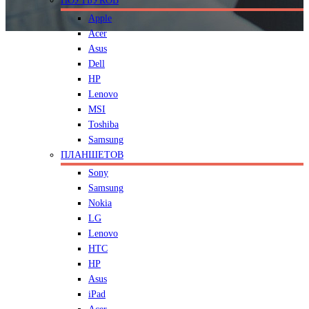
НОУТБУКОВ
Apple
Acer
Asus
Dell
HP
Lenovo
MSI
Toshiba
Samsung
ПЛАНШЕТОВ
Sony
Samsung
Nokia
LG
Lenovo
HTC
HP
Asus
iPad