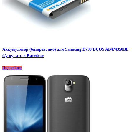
Аккумулятор (батарея, акб) для Samsung D780 DUOS AB474350BE
б/у купить в Витебске
Подробнее