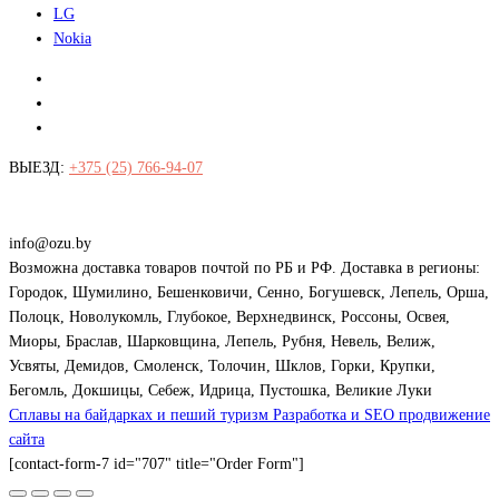
LG
Nokia
ВЫЕЗД:
+375 (25) 766-94-07
Витебск, Гагарина 107А
Витебск, Юг-7
Пн - Пт: с 10.00 - 18.00
Суббота: с 10.00 - 16.00
info@ozu.by
Возможна доставка товаров почтой по РБ и РФ. Доставка в регионы:
Городок, Шумилино, Бешенковичи, Сенно, Богушевск, Лепель, Орша,
Полоцк, Новолукомль, Глубокое, Верхнедвинск, Россоны, Освея,
Миоры, Браслав, Шарковщина, Лепель, Рубня, Невель, Велиж,
Усвяты, Демидов, Смоленск, Толочин, Шклов, Горки, Крупки,
Бегомль, Докшицы, Себеж, Идрица, Пустошка, Великие Луки
Сплавы на байдарках и пеший туризм
Разработка и SEO продвижение
сайта
[contact-form-7 id="707" title="Order Form"]