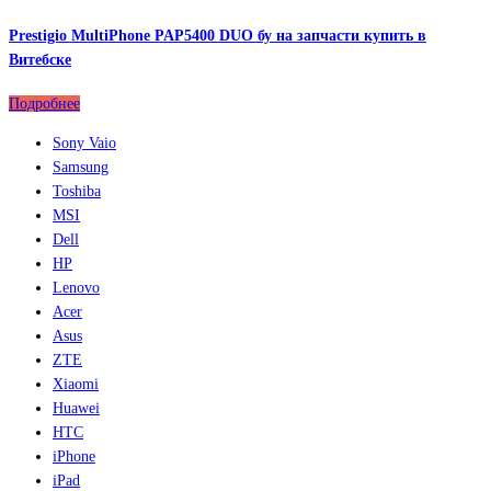
Prestigio MultiPhone PAP5400 DUO бу на запчасти купить в
Витебске
Подробнее
Sony Vaio
Samsung
Toshiba
MSI
Dell
HP
Lenovo
Acer
Asus
ZTE
Xiaomi
Huawei
HTC
iPhone
iPad