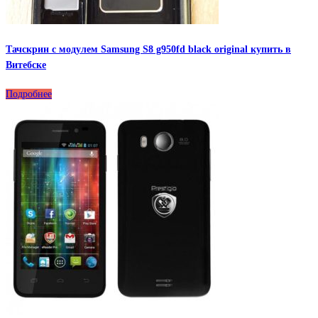
Тачскрин с модулем Samsung S8 g950fd black original купить в
Витебске
Подробнее