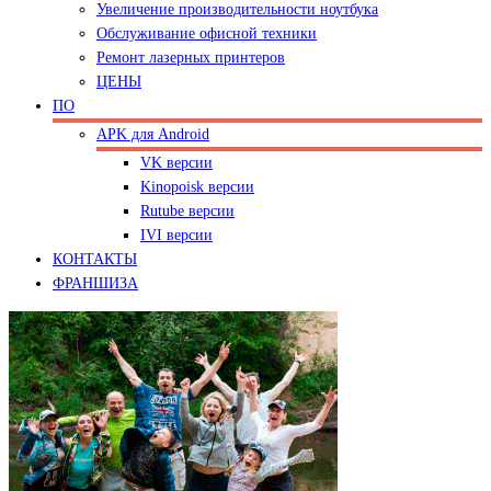
Увеличение производительности ноутбука
Обслуживание офисной техники
Ремонт лазерных принтеров
ЦЕНЫ
ПО
APK для Android
VK версии
Kinopoisk версии
Rutube версии
IVI версии
КОНТАКТЫ
ФРАНШИЗА