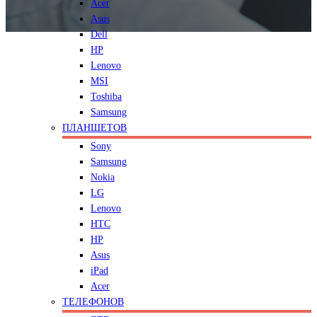
Acer
Asus
Dell
HP
Lenovo
MSI
Toshiba
Samsung
ПЛАНШЕТОВ
Sony
Samsung
Nokia
LG
Lenovo
HTC
HP
Asus
iPad
Acer
ТЕЛЕФОНОВ