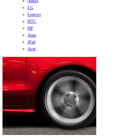
Nokia
LG
Lenovo
HTC
HP
Asus
iPad
Acer