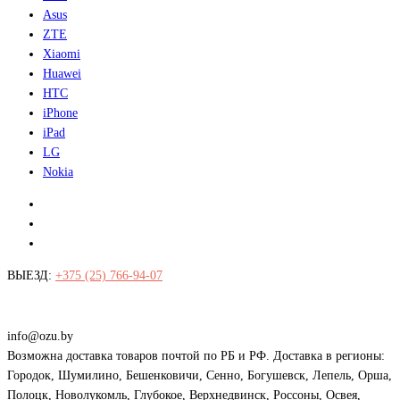
Asus
ZTE
Xiaomi
Huawei
HTC
iPhone
iPad
LG
Nokia
ВЫЕЗД:
+375 (25) 766-94-07
Витебск, Гагарина 107А
Витебск, Юг-7
Пн - Пт: с 10.00 - 18.00
Суббота: с 10.00 - 16.00
info@ozu.by
Возможна доставка товаров почтой по РБ и РФ. Доставка в регионы:
Городок, Шумилино, Бешенковичи, Сенно, Богушевск, Лепель, Орша,
Полоцк, Новолукомль, Глубокое, Верхнедвинск, Россоны, Освея,