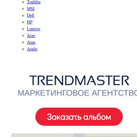
Toshiba
MSI
Dell
HP
Lenovo
Acer
Asus
Apple