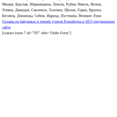
Миоры, Браслав, Шарковщина, Лепель, Рубня, Невель, Велиж,
Усвяты, Демидов, Смоленск, Толочин, Шклов, Горки, Крупки,
Бегомль, Докшицы, Себеж, Идрица, Пустошка, Великие Луки
Сплавы на байдарках и пеший туризм
Разработка и SEO продвижение
сайта
[contact-form-7 id="707" title="Order Form"]