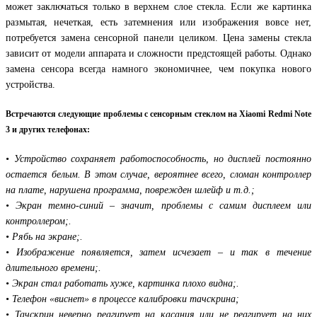
может заключаться только в верхнем слое стекла. Если же картинка
размытая, нечеткая, есть затемнения или изображения вовсе нет,
потребуется замена сенсорной панели целиком. Цена замены стекла
зависит от модели аппарата и сложности предстоящей работы. Однако
замена сенсора всегда намного экономичнее, чем покупка нового
устройства.
Встречаются следующие проблемы с сенсорным стеклом на Xiaomi Redmi Note
3 и других телефонах:
• Устройство сохраняет работоспособность, но дисплей постоянно
остается белым. В этом случае, вероятнее всего, сломан контроллер
на плате, нарушена программа, поврежден шлейф и т.д.;
• Экран темно-синий – значит, проблемы с самим дисплеем или
контроллером;.
• Рябь на экране;.
• Изображение появляется, затем исчезает – и так в течение
длительного времени;.
• Экран стал работать хуже, картинка плохо видна;.
• Телефон «виснет» в процессе калибровки тачскрина;
• Тачскрин неверно реагирует на касания или не реагирует на них